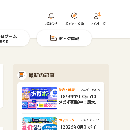
お知らせ
ポイント交換
マイページ
毎日ゲーム
おトク情報
貯める
最新の記事
2026.08.03
美容・健康
【8/9まで】Qoo10
メガポ開催中！最大
25%還元＆500ptプ
レゼント
2026.07.31
ポイントタウ
ンニュース
【2026年8月】ポイ