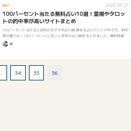
2025.09.27
占い
100パーセント当たる無料占い10選！霊視やタロッ
トの的中率が高いサイトまとめ
100パーセント当たると評判のおすすめ占い師 数ある占いサイトの中でも、的中
率が限りなく100パーセントに近いと評判の占い師をまとめました。無料特典で
お試し利用をして、本当に当たる占いを体験してみましょう。 星ひとみ先生…
葵
…
34
35
36