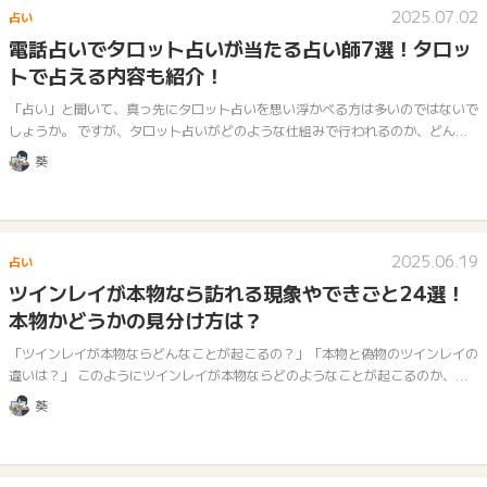
2025.07.02
占い
電話占いでタロット占いが当たる占い師7選！タロッ
トで占える内容も紹介！
「占い」と聞いて、真っ先にタロット占いを思い浮かべる方は多いのではないで
しょうか。 ですが、タロット占いがどのような仕組みで行われるのか、どんな
悩みに対応できるのか、詳しく知っている方は意外と少ないかもしれません。
葵
この…
2025.06.19
占い
ツインレイが本物なら訪れる現象やできごと24選！
本物かどうかの見分け方は？
「ツインレイが本物ならどんなことが起こるの？」「本物と偽物のツインレイの
違いは？」 このようにツインレイが本物ならどのようなことが起こるのか、相
手は本物のツインレイなのか疑問や不安を抱いている人も少なくないでしょう。
葵
ス…