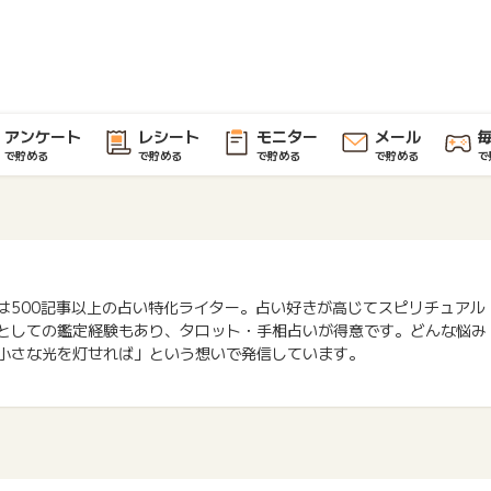
アンケート
レシート
モニター
メール
で貯める
で貯める
で貯める
で貯める
で
は500記事以上の占い特化ライター。占い好きが高じてスピリチュアル
としての鑑定経験もあり、タロット・手相占いが得意です。どんな悩み
小さな光を灯せれば」という想いで発信しています。