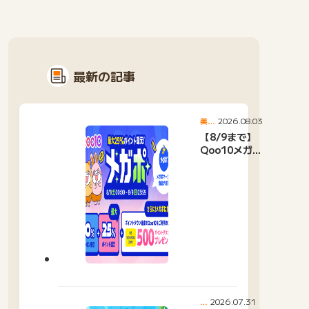
最新の記事
2026.08.03
美
容・
【8/9まで】
健康
Qoo10メガポ
開催中！最大
25%還元＆
500ptプレゼ
ント
2026.07.31
ポ