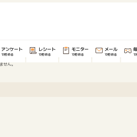
アンケート
レシート
モニター
メール
で貯める
で貯める
で貯める
で貯める
で
ません。