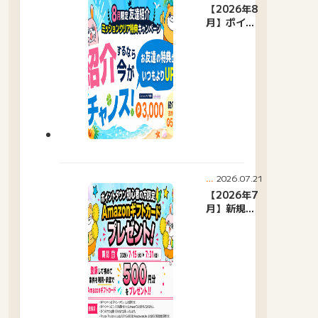
イ
【2026年8
ン
月】ポイン
ト
トタウン友
タ
達紹介キャ
ウ
ン
ンペーンお
ニ
すすめ広告
ュ
紹介
ー
ス
2026.07.21
ポ
イ
【2026年7
ン
月】新規限
ト
定ウェルカ
タ
ムキャンペ
ウ
ン
ーン
ニ
ュ
ー
ス