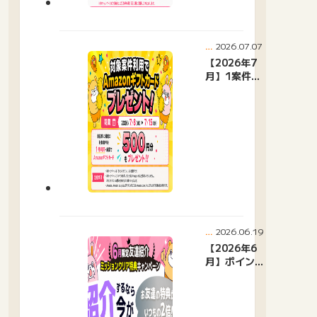
2026.07.07
ポ
イ
【2026年7
ン
月】1案件利
ト
用で500円
タ
プレゼント
ウ
ン
キャンペー
ニ
ン
ュ
ー
ス
2026.06.19
ポ
イ
【2026年6
ン
月】ポイン
ト
トタウン友
タ
達紹介キャ
ウ
ン
ンペーンお
ニ
すすめ広告